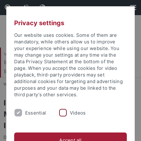
Skip
Skip
to
to
content
footer
Privacy settings
Our website uses cookies. Some of them are
mandatory, while others allow us to improve
your experience while using our website. You
Mathematisch-Naturwissenschaftliche Fakultät / Medizinische Fakultät
may change your settings at any time via the
Interfakultäres Institut für Mikrobiologie und
Data Privacy Statement at the bottom of the
page. When you accept the cookies for video
Infektionsmedizin
playback, third-party providers may set
additional cookies for targeting and advertising
You are here:
Startseite
...
Interfakultäre Einrichtungen
purposes and your data may be linked to the
third party’s other services.
Interfakultäres Institut für
Mikrobiologie und
Essential
Videos
Infektionsmedizin Tübingen (IMIT)
Das Interfakultäre Institut für Mikrobiologie und
Accept all