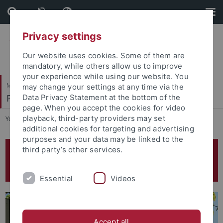
Skip
Skip
to
to
content
footer
Privacy settings
Our website uses cookies. Some of them are
mandatory, while others allow us to improve
your experience while using our website. You
Mathematisch-Naturwissenschaftliche Fakultät
may change your settings at any time via the
Physikalisches Institut
Data Privacy Statement at the bottom of the
page. When you accept the cookies for video
playback, third-party providers may set
You are here:
Startseite
...
Bereiche
additional cookies for targeting and advertising
purposes and your data may be linked to the
third party’s other services.
Willkommen auf der Seite des
Physikalischen Instituts Tübingen
Essential
Videos
Accept all