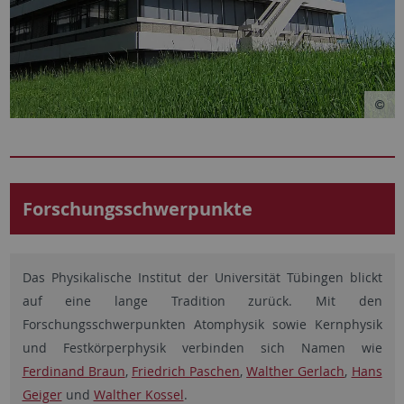
Forschungsschwerpunkte
Das Physikalische Institut der Universität Tübingen blickt
auf eine lange Tradition zurück. Mit den
Forschungsschwerpunkten Atomphysik sowie Kernphysik
und Festkörperphysik verbinden sich Namen wie
Ferdinand Braun
,
Friedrich Paschen
,
Walther Gerlach
,
Hans
Geiger
und
Walther Kossel
.