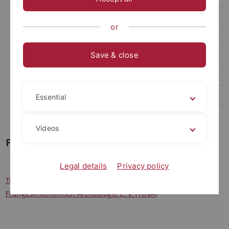
Fördervereine
or
TÜVA
Save & close
Freunde von Troja
Publikationsreihen
Sammlung
Essential
Links
Videos
Fördervereine
Legal details
Privacy policy
Tübinger Verein zur Förderung der Ur- und
Frühgeschichtlichen Archäologie e. V. (TÜVA)