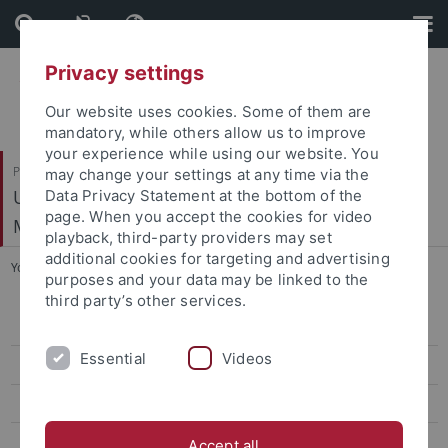
Skip
Skip
to
to
content
footer
Privacy settings
Our website uses cookies. Some of them are
mandatory, while others allow us to improve
your experience while using our website. You
Philosophische Fakultät
may change your settings at any time via the
Ur- und Frühgeschichte und Archäologie des
Data Privacy Statement at the bottom of the
page. When you accept the cookies for video
Mittelalters
playback, third-party providers may set
additional cookies for targeting and advertising
You are here:
Startseite
...
Fördervereine
purposes and your data may be linked to the
third party’s other services.
Mitarbeiter
Essential
Videos
Forschungsprojekte
Exkursionen
Abschlussarbeiten
Accept all