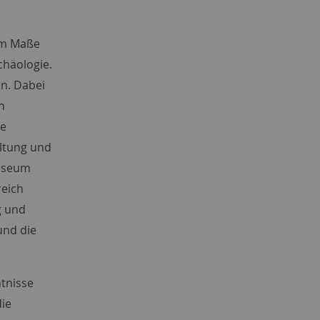
rem Maße
chäologie.
en. Dabei
n
ie
altung und
Museum
reich
g und
und die
tnisse
die