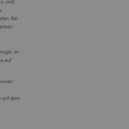
ts- und
u
fen. Bei
ählten
logie. Im
a auf
können
e auf dem