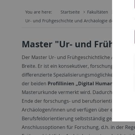
You are here:
Startseite
Fakultäten
Philosoph
Ur- und Frühgeschichte und Archäologie des Mittelalt
Master "Ur- und Frühgesc
Der Master Ur- und Frühgeschichtliche Archäologi
Breite. Er ist ein konsekutiver, forschungs- und p
differenzierte Spezialisierungsmöglichkeiten. Z
der beiden
Profillinien „Digital Humanities“
od
Masterurkunde vermerkt wird. Dadurch ergeben si
Ende der forschungs- und berufsorientierten Ausb
Archäologen/innen und verfügen über ein individu
Berufsfeldorientierung selbstständig gestaltet wu
Anschlussoptionen für Forschung, d.h. in der Re