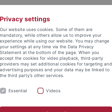
UNI A-Z
KONTAKT
Privacy settings
Our website uses cookies. Some of them are
mandatory, while others allow us to improve your
experience while using our website. You may change
your settings at any time via the Data Privacy
Statement at the bottom of the page. When you
accept the cookies for video playback, third-party
und Archäologie des Mittelalte
providers may set additional cookies for targeting and
advertising purposes and your data may be linked to
the third party’s other services.
Essential
Videos
UNGEN
AKTUELLES
 "Archäologie des Mittelalters und der Neuzeit"
Master "Archa