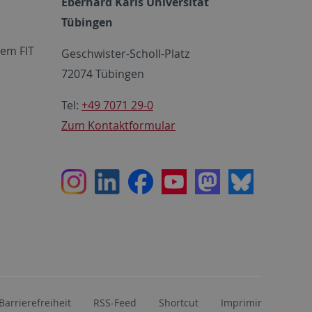
Eberhard Karls Universität
Tübingen
em FIT
Geschwister-Scholl-Platz
72074 Tübingen
Tel:
+49 7071 29-0
Zum Kontaktformular
Instagram
LinkedIn
Facebook
Youtube
Mastodon
Bluesky
Barrierefreiheit
RSS-Feed
Shortcut
Imprimir