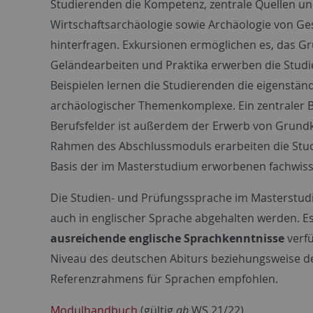
Studierenden die Kompetenz, zentrale Quellen un
Wirtschaftsarchäologie sowie Archäologie von Ges
hinterfragen. Exkursionen ermöglichen es, das Gr
Geländearbeiten und Praktika erwerben die Studi
Beispielen lernen die Studierenden die eigenständ
archäologischer Themenkomplexe. Ein zentraler Be
Berufsfelder ist außerdem der Erwerb von Grund
Rahmen des Abschlussmoduls erarbeiten die Stud
Basis der im Masterstudium erworbenen fachwisse
Die Studien- und Prüfungssprache im Masterstud
auch in englischer Sprache abgehalten werden. Es
ausreichende englische Sprachkenntnisse
verf
Niveau des deutschen Abiturs beziehungsweise
Referenzrahmens für Sprachen empfohlen.
Modulhandbuch
(gültig
ab
WS 21/22)