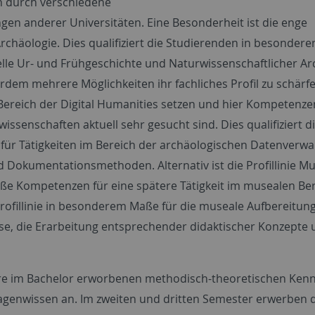
ch durch verschiedene
n anderer Universitäten. Eine Besonderheit ist die enge
rchäologie. Dies qualifiziert die Studierenden in besonde
elle Ur- und Frühgeschichte und Naturwissenschaftlicher Ar
dem mehrere Möglichkeiten ihr fachliches Profil zu schärf
Bereich der Digital Humanities setzen und hier Kompetenze
issenschaften aktuell sehr gesucht sind. Dies qualifiziert d
 für Tätigkeiten im Bereich der archäologischen Datenverw
 Dokumentationsmethoden. Alternativ ist die Profillinie 
 Kompetenzen für eine spätere Tätigkeit im musealen Be
r Profillinie in besonderem Maße für die museale Aufbereitun
e, die Erarbeitung entsprechender didaktischer Konzepte 
hre im Bachelor erworbenen methodisch-theoretischen Kenn
agenwissen an. Im zweiten und dritten Semester erwerben 