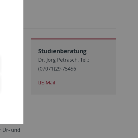
aften
Studienberatung
ziplinären
Dr. Jörg Petrasch, Tel.:
en
(07071)29-75456
linie
eine
E-Mail
er
le. Am
zierte
oder
eiten und
r Ur- und