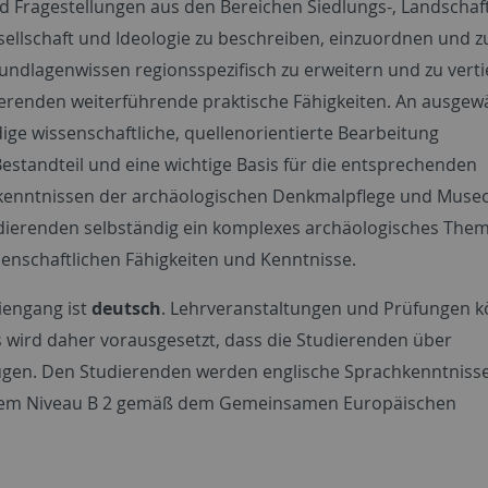
d Fragestellungen aus den Bereichen Siedlungs-, Landschaf
ellschaft und Ideologie zu beschreiben, einzuordnen und z
undlagenwissen regionsspezifisch zu erweitern und zu vertie
erenden weiterführende praktische Fähigkeiten. An ausgew
ige wissenschaftliche, quellenorientierte Bearbeitung
standteil und eine wichtige Basis für die entsprechenden
kenntnissen der archäologischen Denkmalpflege und Museo
ierenden selbständig ein komplexes archäologisches Them
nschaftlichen Fähigkeiten und Kenntnisse.
iengang ist
deutsch
. Lehrveranstaltungen und Prüfungen 
 wird daher vorausgesetzt, dass die Studierenden über
ügen. Den Studierenden werden englische Sprachkenntniss
 dem Niveau B 2 gemäß dem Gemeinsamen Europäischen