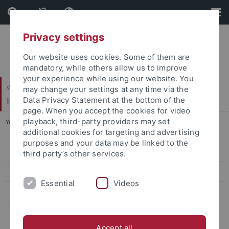
Skip
Skip
to
to
content
footer
Privacy settings
Our website uses cookies. Some of them are
mandatory, while others allow us to improve
your experience while using our website. You
Wirtschafts- und Sozialwissenschaftliche Fakultät
may change your settings at any time via the
Institut für Politikwissenschaft
Data Privacy Statement at the bottom of the
page. When you accept the cookies for video
playback, third-party providers may set
You are here:
Startseite
...
Tübinger Arbeitspapiere
additional cookies for targeting and advertising
purposes and your data may be linked to the
Team
third party’s other services.
DoktorandInnen
Essential
Videos
Forschungsprojekte
Master of Peace Research and International Relations (M.A.)
Accept all