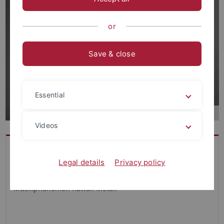
or
Save & close
Essential
Videos
Christopher Zysik ist wissenschaftlicher Mitarbeiter im
Legal details
Privacy policy
DFG-Projekt „Japanese Visual Media Graph“. Zurzeit
promoviert er an der Universität Paderborn über das
Musikphänomen Kawaii Metal.