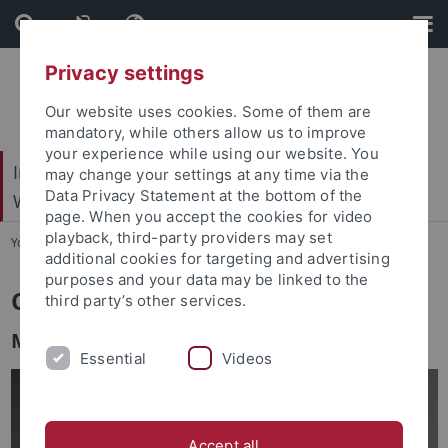
Skip
Skip
to
to
content
footer
Privacy settings
Our website uses cookies. Some of them are
mandatory, while others allow us to improve
your experience while using our website. You
Internationales Zentrum für Ethik in den
may change your settings at any time via the
Data Privacy Statement at the bottom of the
Wissenschaften (IZEW)
page. When you accept the cookies for video
playback, third-party providers may set
You are here:
Startseite
...
Team
additional cookies for targeting and advertising
purposes and your data may be linked to the
Christopher Zysik
third party’s other services.
Medienethik, Technikphilosophie & KI
Essential
Videos
Accept all