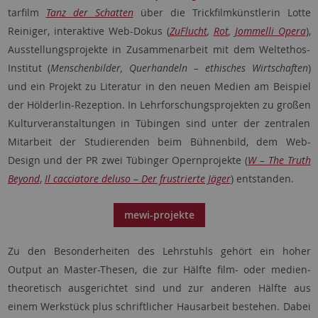
tarfilm
Tanz der Schatten
über die Trickfilmkünstlerin Lotte
Reiniger, interaktive Web-Dokus (
ZuFlucht
,
Rot
,
Jommelli Opera
),
Aus­stel­­lungs­projekte in Zusammenarbeit mit dem Weltethos-
Institut (
Menschenbilder, Querhandeln – ethisches Wirtschaften
)
und ein Projekt zu Literatur in den neuen Medien am Beispiel
der Hölderlin-Rezeption. In Lehrforschungsprojekten zu großen
Kultur­ver­an­staltungen in Tübingen sind unter der zentralen
Mitarbeit der Studierenden beim Bühnenbild, dem Web-
Design und der PR zwei Tübinger Opernprojekte (
W – The Truth
Beyond
,
Il cacciatore deluso – Der frustrierte Jäger
) entstanden.
mewi-projekte
Zu den Besonderheiten des Lehr­stuhls gehört ein hoher
Output an Master-Thesen, die zur Hälfte film- oder medien­
theoretisch ausgerichtet sind und zur anderen Hälfte aus
einem Werkstück plus schriftlicher Haus­arbeit bestehen. Dabei