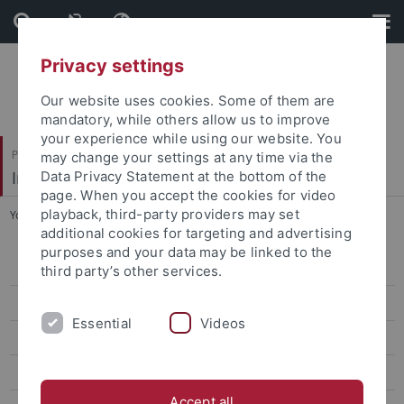
Skip
Skip
to
to
content
footer
Privacy settings
Our website uses cookies. Some of them are
mandatory, while others allow us to improve
your experience while using our website. You
Philosophische Fakultät
may change your settings at any time via the
Institut für Medienwissenschaft
Data Privacy Statement at the bottom of the
page. When you accept the cookies for video
playback, third-party providers may set
You are here:
Startseite
...
Lehre
additional cookies for targeting and advertising
purposes and your data may be linked to the
Lehrstuhl für Audiovisuelle Medien, Film und Fernsehen
third party’s other services.
Lehre
Essential
Videos
Forschung
Zentrum für Medienkompetenz (ZFM)
Accept all