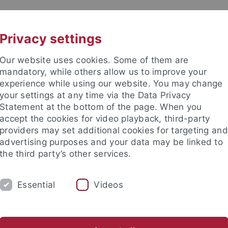
UNI A-Z
KONTAKT
Privacy settings
Our website uses cookies. Some of them are
mandatory, while others allow us to improve your
experience while using our website. You may change
your settings at any time via the Data Privacy
Statement at the bottom of the page. When you
accept the cookies for video playback, third-party
providers may set additional cookies for targeting and
advertising purposes and your data may be linked to
the third party’s other services.
HUNG
FACHBEREICHE
PROMOTION/HAB
Essential
Videos
enakademie
ische Fakultät
Promotion/Habilitation
Graduiertenakademie