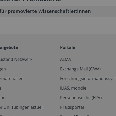
für promovierte Wissenschaftler:innen
Angebote
Portale
zustand Netzwerk
ALMA
gen
Exchange Mail (OWA)
zmaterialien
Forschungsinformationssyst
e
ILIAS, moodle
enü
Personensuche (EPV)
r Uni Tübingen aktuell
Praxisportal