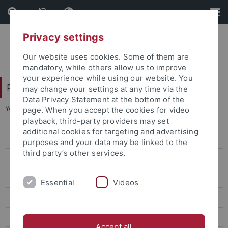
Skip
Skip
to
to
content
footer
Privacy settings
Our website uses cookies. Some of them are
mandatory, while others allow us to improve
your experience while using our website. You
Philosophische Fakultät
may change your settings at any time via the
Data Privacy Statement at the bottom of the
You are here:
Startseite
...
Universitäre Angebote
page. When you accept the cookies for video
playback, third-party providers may set
additional cookies for targeting and advertising
Vorstand
purposes and your data may be linked to the
third party’s other services.
Stammtisch und Picknick
Aufgaben
Essential
Videos
Vollversammlungen
Geschäftsordnung
Accept all