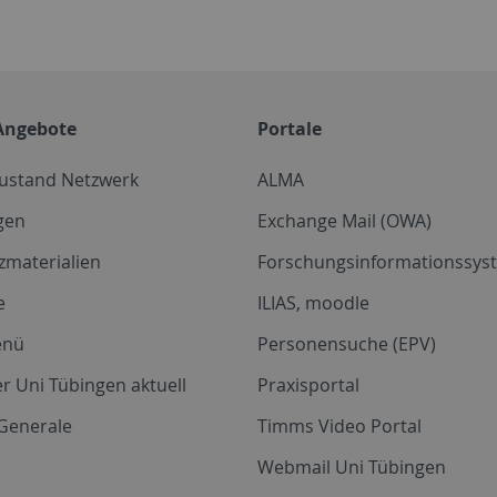
Angebote
Portale
zustand Netzwerk
ALMA
gen
Exchange Mail (OWA)
zmaterialien
Forschungsinformationssyst
e
ILIAS, moodle
enü
Personensuche (EPV)
r Uni Tübingen aktuell
Praxisportal
Generale
Timms Video Portal
Webmail Uni Tübingen