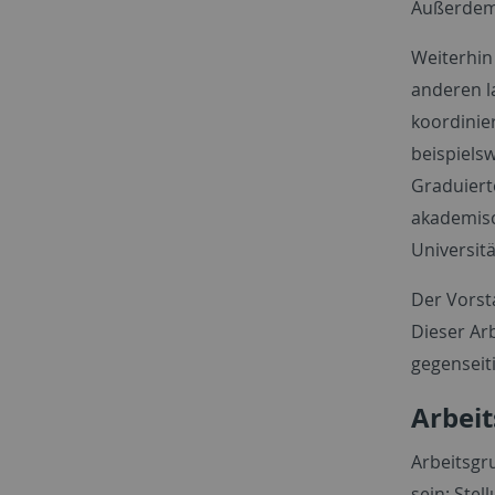
Außerdem 
Weiterhin
anderen l
koordinie
beispiels
Graduiert
akademisc
Universitä
Der Vorst
Dieser Ar
gegenseit
Arbei
Arbeitsgr
sein: Ste