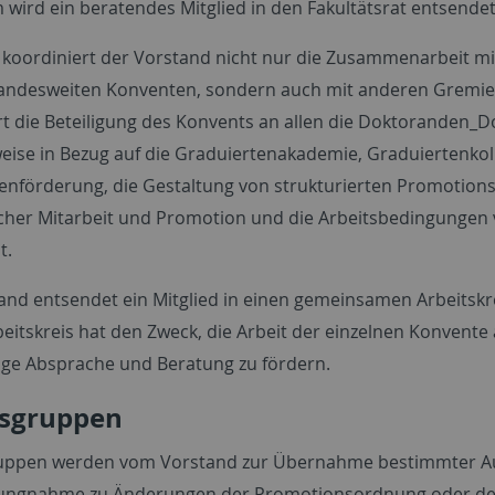
wird ein beratendes Mitglied in den Fakultätsrat entsendet
 koordiniert der Vorstand nicht nur die Zusammenarbeit mi
andesweiten Konventen, sondern auch mit anderen Gremie
rt die Beteiligung des Konvents an allen die Doktoranden_
weise in Bezug auf die Graduiertenakademie, Graduiertenkoll
enförderung, die Gestaltung von strukturierten Promotion
her Mitarbeit und Promotion und die Arbeitsbedingungen
t.
and entsendet ein Mitglied in einen gemeinsamen Arbeitskre
beitskreis hat den Zweck, die Arbeit der einzelnen Konven
ige Absprache und Beratung zu fördern.
tsgruppen
uppen werden vom Vorstand zur Übernahme bestimmter Aufg
llungnahme zu Änderungen der Promotionsordnung oder de