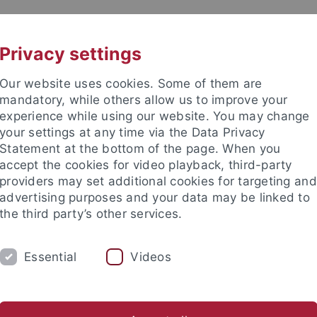
UNI A-Z
KONTAKT
Privacy settings
Our website uses cookies. Some of them are
mandatory, while others allow us to improve your
experience while using our website. You may change
your settings at any time via the Data Privacy
Statement at the bottom of the page. When you
accept the cookies for video playback, third-party
providers may set additional cookies for targeting and
advertising purposes and your data may be linked to
the third party’s other services.
HUNG
FACHBEREICHE
PROMOTION/HAB
Essential
Videos
Familienförderung
Doktorandenkonvent
Ausschreibungen
ische Fakultät
Fakultät
Doktorandenkonvent
Aufgaben