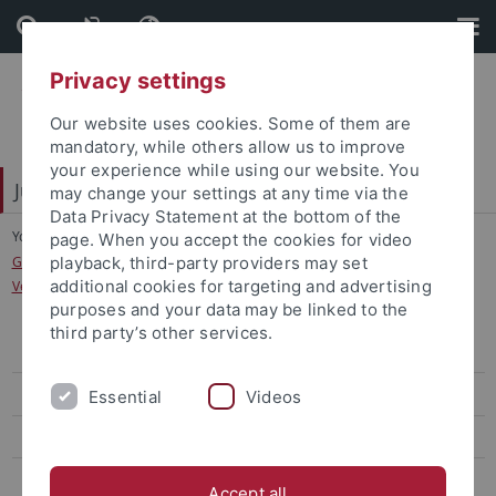
Skip
Skip
to
to
content
footer
Privacy settings
Our website uses cookies. Some of them are
mandatory, while others allow us to improve
your experience while using our website. You
Juristische Fakultät
may change your settings at any time via the
Data Privacy Statement at the bottom of the
You are here:
Startseite
...
page. When you accept the cookies for video
Grundkurs Strafrecht II: Besonderer Teil:2: Eigentums- und
playback, third-party providers may set
additional cookies for targeting and advertising
Vermögensdelikte (WS P)
purposes and your data may be linked to the
third party’s other services.
Lehrstühle Bürgerliches Recht
Lehrstühle Öffentliches Recht
Essential
Videos
Lehrstühle Strafrecht
Eisele
Accept all