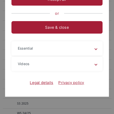
Hecker
or
Heinrich
Kinzig
Save & close
Aktuelles
Lebenslauf
Essential
Forschung
Videos
MitarbeiterInnen
Lehrveranstaltungen
Legal details
Privacy policy
SS 2026
WS 25/26
SS 2025
WS 24/25