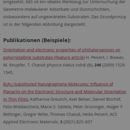
eingesetzt. XAS ist ein ideales Werkzeug zur Untersuchung der
Geometrie molekularer Adsorbate und Dünnschichten,
insbesondere auf ungeordneten Substraten. Das Grundprinzip
ist in der folgenden Abbildung dargestellt.
Publikationen (Beispiele):
Orientation and electronic properties of phthalocyanines on
polycrystalline substrates (Feature article)
H. Peisert, I. Biswas,
M. Knupfer, T. Chassé physica status solidi (b),
246
(2009) 1529-
1545.
B
N
‑Substituted Nanographene Molecules: Influence of
3
3
Planarity on the Electronic Structure and Molecular Orientation
in Thin Films
, Katharina Greulich, Axel Belser, Daniel Bischof,
Felix Widdascheck, Marie S. Sättele, Peter Grüninger, Holger F.
Bettinger, Gregor Witte, Thomas Chassé, Heiko Peisert, ACS
Applied Electronic Materials,
3
(2021)
825–837