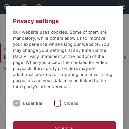
Skip
Skip
to
to
content
footer
Privacy settings
Our website uses cookies. Some of them are
mandatory, while others allow us to improve
your experience while using our website. You
Mathematisch-Naturwissenschaftliche Fakultät
may change your settings at any time via the
Institut für Physikalische und Theoretische Chemie
Data Privacy Statement at the bottom of the
page. When you accept the cookies for video
playback, third-party providers may set
You are here:
Startseite
...
Molekulare Orientierung
additional cookies for targeting and advertising
purposes and your data may be linked to the
home
third party’s other services.
Heiko Peisert - cv
Essential
Videos
Grenzflächeneigenschaften org. HL
Energieniveauausrichtung
Accept all