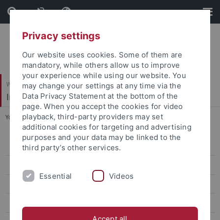
Skip
Skip
to
to
content
footer
Privacy settings
Our website uses cookies. Some of them are
mandatory, while others allow us to improve
your experience while using our website. You
Wirtschafts- und Sozialwissenschaftliche Fakultät
may change your settings at any time via the
Institut für Sportwissenschaft
Data Privacy Statement at the bottom of the
page. When you accept the cookies for video
playback, third-party providers may set
You are here:
Startseite
...
061_Pawlowski_Rikkyo
additional cookies for targeting and advertising
purposes and your data may be linked to the
Sportökonomik, Sportmanagement und Sportpublizistik
third party’s other services.
Team
Essential
Videos
Lehre
Forschung
Accept all