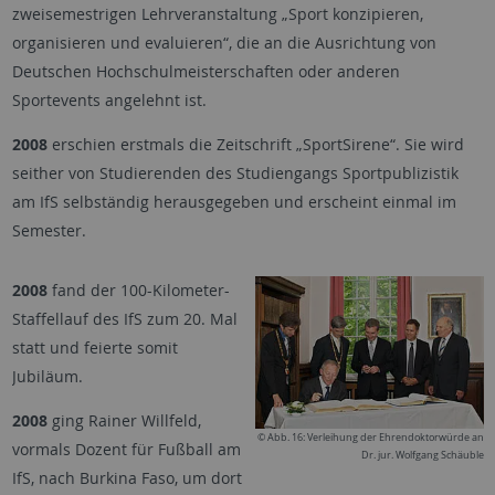
zweisemestrigen Lehrveranstaltung „Sport konzipieren,
organisieren und evaluieren“, die an die Ausrichtung von
Deutschen Hochschulmeisterschaften oder anderen
Sportevents angelehnt ist.
2008
erschien erstmals die Zeitschrift „SportSirene“. Sie wird
seither von Studierenden des Studiengangs Sportpublizistik
am IfS selbständig herausgegeben und erscheint einmal im
Semester.
2008
fand der 100-Kilometer-
Staffellauf des IfS zum 20. Mal
statt und feierte somit
Jubiläum.
2008
ging Rainer Willfeld,
© Abb. 16: Verleihung der Ehrendoktorwürde an
vormals Dozent für Fußball am
Dr. jur. Wolfgang Schäuble
IfS, nach Burkina Faso, um dort