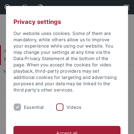
Skip
Skip
to
to
content
footer
Privacy settings
Our website uses cookies. Some of them are
mandatory, while others allow us to improve
your experience while using our website. You
Wirtschafts- und Sozialwissenschaftliche Fakultät
may change your settings at any time via the
Institut für Sportwissenschaft
Data Privacy Statement at the bottom of the
page. When you accept the cookies for video
playback, third-party providers may set
You are here:
Startseite
...
2000-heute
additional cookies for targeting and advertising
purposes and your data may be linked to the
1819-1844
third party’s other services.
1845-1924
Essential
Videos
1925-1959
1960-1968
Accept all