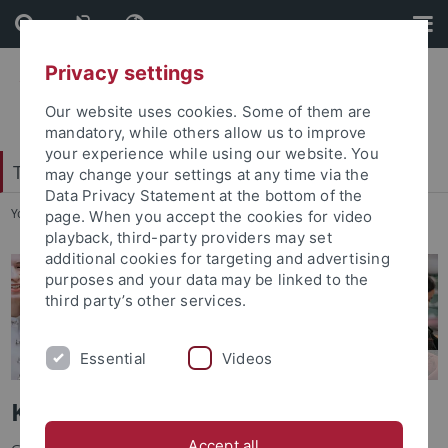
Skip
Skip
to
to
content
footer
Privacy settings
Our website uses cookies. Some of them are
mandatory, while others allow us to improve
your experience while using our website. You
Tübingen Center for Digital Education
may change your settings at any time via the
Data Privacy Statement at the bottom of the
You are here:
Startseite
...
Kurse und Module
page. When you accept the cookies for video
playback, third-party providers may set
additional cookies for targeting and advertising
purposes and your data may be linked to the
third party’s other services.
Essential
Videos
Kurse und Module
Accept all