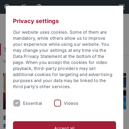
Skip
Skip
to
to
content
footer
Privacy settings
Our website uses cookies. Some of them are
mandatory, while others allow us to improve
your experience while using our website. You
Tübingen Center for Digital Education
may change your settings at any time via the
Data Privacy Statement at the bottom of the
You are here:
Startseite
...
KI für personalisierten Unterricht
page. When you accept the cookies for video
playback, third-party providers may set
additional cookies for targeting and advertising
purposes and your data may be linked to the
third party’s other services.
Essential
Videos
Einsatz von KI zur thematischen
Personalisierung des Grammatiklernens
Accept all