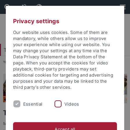
Skip
Skip
to
to
content
footer
Privacy settings
Our website uses cookies. Some of them are
mandatory, while others allow us to improve
your experience while using our website. You
Tübingen Center for Digital Education
may change your settings at any time via the
Data Privacy Statement at the bottom of the
You are here:
Startseite
...
Tools und Materialien
page. When you accept the cookies for video
playback, third-party providers may set
additional cookies for targeting and advertising
purposes and your data may be linked to the
third party’s other services.
Essential
Videos
Tools und Materialien
Materialien sowie Unterrichts- und Fortbildungskonzepte, die
Accept all