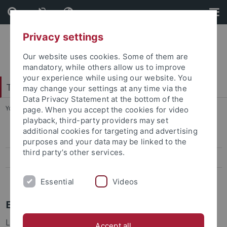
Skip
Skip
to
to
content
footer
Privacy settings
Our website uses cookies. Some of them are
mandatory, while others allow us to improve
your experience while using our website. You
Tübingen Center for Digital Education
may change your settings at any time via the
Data Privacy Statement at the bottom of the
You are here:
Startseite
...
Recap 2025
page. When you accept the cookies for video
playback, third-party providers may set
additional cookies for targeting and advertising
Recap 2025
purposes and your data may be linked to the
third party’s other services.
Recap 2024
Recap 2023
Essential
Videos
Editorial
Liebe Kooperationspartner:innen von TüCeDE,
Accept all