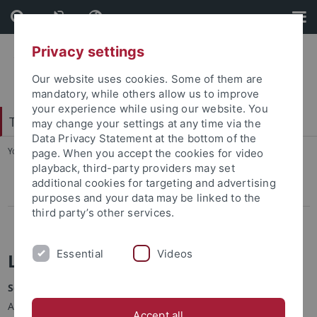
Skip
Skip
to
to
content
footer
Privacy settings
Our website uses cookies. Some of them are
mandatory, while others allow us to improve
your experience while using our website. You
Tübingen School of Education (TüSE)
may change your settings at any time via the
Data Privacy Statement at the bottom of the
You are here:
Startseite
...
Lehr:Transfer
page. When you accept the cookies for video
playback, third-party providers may set
additional cookies for targeting and advertising
Lehr:Transfer für Schulen
purposes and your data may be linked to the
third party’s other services.
Lehr:Transfer für Lehramtsstudierende
Essential
Videos
Lehr:Transfer
Schule ist viel mehr als Unterrichten!
Auch
Arbeitsgemeinschaften, Förderunterricht, (Mittags-)Pause,
Accept all