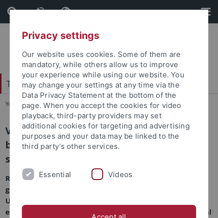
Skip
Skip
to
to
content
footer
Privacy settings
Our website uses cookies. Some of them are
mandatory, while others allow us to improve
your experience while using our website. You
Tübingen School of Education (TüSE)
may change your settings at any time via the
Data Privacy Statement at the bottom of the
You are here:
Startseite
...
Veranstaltungen
page. When you accept the cookies for video
playback, third-party providers may set
additional cookies for targeting and advertising
Veranstaltungen zum gymnasialen und
purposes and your data may be linked to the
beruflichen Lehramtsstudium und zu
third party’s other services.
schulbezogenen Themen
Essential
Videos
Rund um Lehramt und Schule generell sowie zum
gymnasialen und beruflichen Lehramtsstudium an der
Universität Tübingen im Speziellen finden regelmäßig
eine Vielzahl von Veranstaltungen statt, die sich sowohl
Accept all