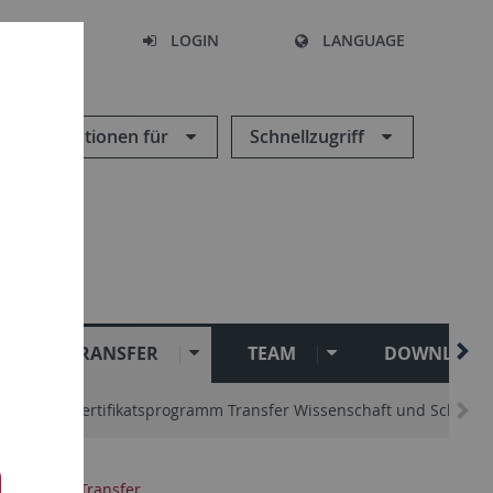
SEARCH
LOGIN
LANGUAGE
Informationen für
Schnellzugriff
TRANSFER
TEAM
DOWNLOAD
stert
Zertifikatsprogramm Transfer Wissenschaft und Schule
er
Lehr:Transfer