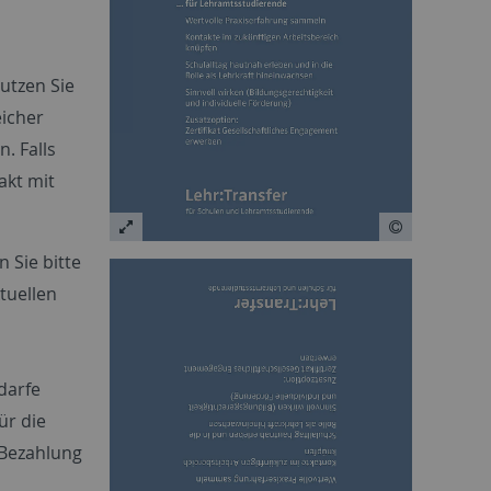
utzen Sie
eicher
. Falls
akt mit
 Sie bitte
tuellen
darfe
ür die
 Bezahlung