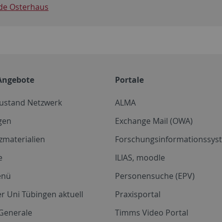
ede Osterhaus
Angebote
Portale
zustand Netzwerk
ALMA
gen
Exchange Mail (OWA)
zmaterialien
Forschungsinformationssyst
e
ILIAS, moodle
enü
Personensuche (EPV)
r Uni Tübingen aktuell
Praxisportal
Generale
Timms Video Portal