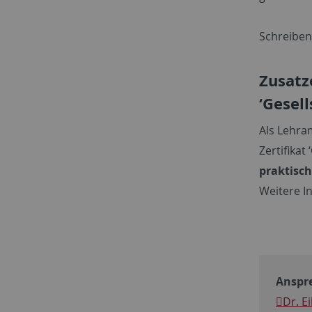
Schreiben
Zusatz
‘Gesel
Als Lehra
Zertifikat
praktisch
Weitere I
Anspr
Dr. Ei