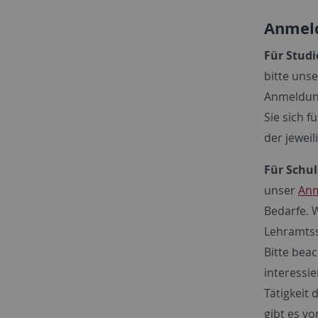
Anmeld
Für Studi
bitte uns
Anmeldung
Sie sich f
der jewei
Für Schul
unser
Anm
Bedarfe. 
Lehramtss
Bitte bea
interessi
Tätigkeit 
gibt es v