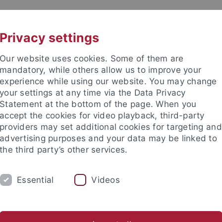
UNI A-Z
KONTAKT
Privacy settings
Our website uses cookies. Some of them are
mandatory, while others allow us to improve your
experience while using our website. You may change
your settings at any time via the Data Privacy
ation (TüSE)
Statement at the bottom of the page. When you
accept the cookies for video playback, third-party
providers may set additional cookies for targeting and
advertising purposes and your data may be linked to
the third party’s other services.
FORSCHUNG
INTERNATIONALISIERUNG
Essential
Videos
sfer
Lehr:werkstatt
Schulgespräche
Wissenschaft begei
ale Einrichtungen
Tübingen School of Education (TüSE)
Transf