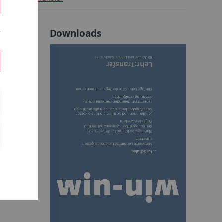
Downloads
e und
dierende
wertvolle
ch
ft
ierte
und