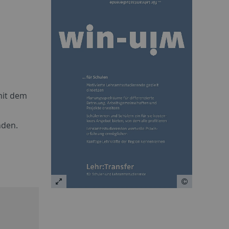
it dem
nden.