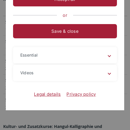
Kurs
Zeit
Dozent*in
or
Sejong Korean
Di & Do, 18:00–20:00
Eunyoung Jin
1A
Save & close
Sejong Korean
Mo & Mi, 18:00–
Soojin Lee
1B
20:00
Essential
Sejong Korean
Mo & Mi, 18:00–
Eunyoung Bae
2A
20:00
Videos
Sejong Korean
Mo & Mi, 18:00–
Bo Young Lee
2B
20:00
Legal details
Privacy policy
Sejong Korean
Mo & Do, 16:00–
Hong-ki Weikert-
3A
18:00
Kim
Kultur- und Zusatzkurse: Hangul-Kalligraphie und