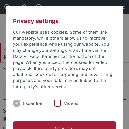
Skip
Skip
to
to
content
footer
Privacy settings
Our website uses cookies. Some of them are
mandatory, while others allow us to improve
your experience while using our website. You
Philosophische Fakultät
may change your settings at any time via the
Koreanistik
Data Privacy Statement at the bottom of the
page. When you accept the cookies for video
playback, third-party providers may set
You are here:
Startseite
...
Kurse
additional cookies for targeting and advertising
purposes and your data may be linked to the
third party’s other services.
Sprachkurse
Essential
Videos
Sejong Koreanisch-Sprachkurse und
Kulturkursen SoSe 2026
Koreanisch-Sprachkurse
Accept all