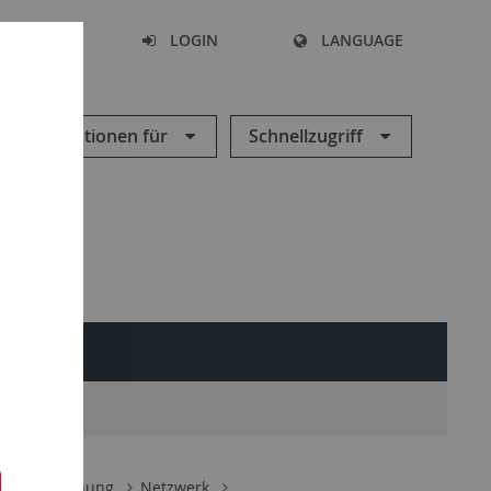
SEARCH
LOGIN
LANGUAGE
Informationen für
Schnellzugriff
udies
D)
Forschung
Netzwerk