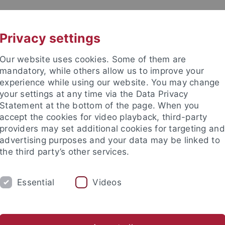
UNI A-Z
KONTAKT
Privacy settings
Our website uses cookies. Some of them are
mandatory, while others allow us to improve your
experience while using our website. You may change
your settings at any time via the Data Privacy
d Diversitätsforschung (ZGD)
Statement at the bottom of the page. When you
accept the cookies for video playback, third-party
providers may set additional cookies for targeting and
advertising purposes and your data may be linked to
the third party’s other services.
HUNG
LEHRE
MITARBEITENDE
Essential
Videos
n
Netzwerk
Corona, Gender und Diversität
#4genderst
nd Institute
Zentrum für Gender- und Diversitätsforschung (ZG