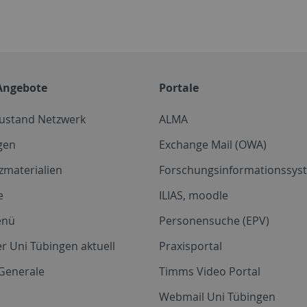
Angebote
Portale
zustand Netzwerk
ALMA
gen
Exchange Mail (OWA)
zmaterialien
Forschungsinformationssyst
e
ILIAS, moodle
enü
Personensuche (EPV)
r Uni Tübingen aktuell
Praxisportal
Generale
Timms Video Portal
Webmail Uni Tübingen