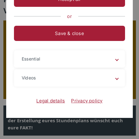
Vorlesungsverzeichnis – das KKVV
or
Vorerst kein (K)KVV mehr
Save & close
Aufgrund des hohen Aufwands wird es vorerst kein (K)KVV
mehr geben. Bei Fragen zu einzelnen Verantsaltungen, für
die ihr auf alma keine Antworten findet, könnt ihr euch
Essential
gerne an die jeweiligen Lehrstühle wenden.
Bei allen Fragen rund um Stundenplangestaltung und
Videos
allen anderen Themen dürft ihr euch aber natürlich auch
jederzeit an uns wenden!
Legal details
Privacy policy
Eine gute veranstaltungsfreie Zeit und viel Spaß bei
der Erstellung eures Stundenplans wünscht euch
eure FAKT!