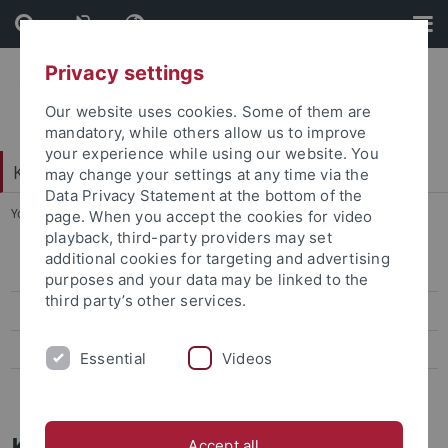
Skip
Skip
to
to
content
footer
Privacy settings
Our website uses cookies. Some of them are
mandatory, while others allow us to improve
your experience while using our website. You
Katholisch-Theologische Fakultät
may change your settings at any time via the
Data Privacy Statement at the bottom of the
You are here:
Startseite
...
(K)KVV
page. When you accept the cookies for video
playback, third-party providers may set
additional cookies for targeting and advertising
Mailverteiler der FAKT. – [Fakt]
purposes and your data may be linked to the
third party’s other services.
(K)KVV
Download
Essential
Videos
Lateintutorium
Kooperatives Kommentiertes
Accept all