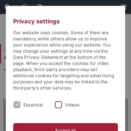
Skip
Skip
to
to
content
footer
Privacy settings
Our website uses cookies. Some of them are
mandatory, while others allow us to improve
your experience while using our website. You
Katholisch-Theologische Fakultät
may change your settings at any time via the
Kirchenrecht
Data Privacy Statement at the bottom of the
page. When you accept the cookies for video
playback, third-party providers may set
You are here:
Startseite
...
Wissenschaftliche Mitarbeiter/innen
additional cookies for targeting and advertising
purposes and your data may be linked to the
Ehemalige wissenschaftliche Mitarbeiter/innen
third party’s other services.
Essential
Videos
Accept all