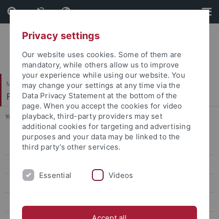
Skip
Skip
to
to
content
footer
Privacy settings
Our website uses cookies. Some of them are
mandatory, while others allow us to improve
your experience while using our website. You
Mathematisch-Naturwissenschaftliche Fakultät
may change your settings at any time via the
Fachbereich Chemie
Data Privacy Statement at the bottom of the
page. When you accept the cookies for video
playback, third-party providers may set
You are here:
Startseite
...
Master of Science
additional cookies for targeting and advertising
purposes and your data may be linked to the
Studienberatung
third party’s other services.
Studienkommission
Essential
Videos
Studiengänge
Bachelor of Science
Accept all