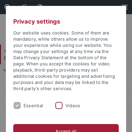
Skip
Skip
to
to
content
footer
Privacy settings
Our website uses cookies. Some of them are
mandatory, while others allow us to improve
your experience while using our website. You
Mathematisch-Naturwissenschaftliche Fakultät
may change your settings at any time via the
Fachbereich Geowissenschaften
Data Privacy Statement at the bottom of the
page. When you accept the cookies for video
playback, third-party providers may set
You are here:
Startseite
...
Veranstaltungen
additional cookies for targeting and advertising
purposes and your data may be linked to the
Aktuelles aus der Forschung
third party’s other services.
Aktuelles rund ums Studium
Essential
Videos
Forschungskolloquien und -seminare
Veranstaltungen
Accept all