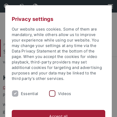
Skip
Skip
to
to
content
footer
Privacy settings
Our website uses cookies. Some of them are
mandatory, while others allow us to improve
your experience while using our website. You
Philosophische Fakultät
may change your settings at any time via the
Sinologie
Data Privacy Statement at the bottom of the
page. When you accept the cookies for video
playback, third-party providers may set
You are here:
Startseite
...
Bibliothek
additional cookies for targeting and advertising
purposes and your data may be linked to the
Katalog
third party’s other services.
Offizieller Katalog
des AOI, Einschränkung des Suchbereichs
Essential
Videos
per Dropdown-Menü auf Abteilungsebene möglich.
Wichtig: aus technischen Gründen sind unsere Bestände
grundsätzlich mit "Präsenzbestand" / "Benutzung vor Ort"
Accept all