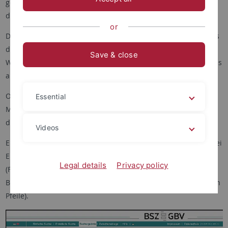
gekennzeichnet. Das trifft aber nur auf einen kleinen Teil zu,
der größte Teil ist vor Ort und per Fernleihe entleihbar!
or
Die Katalogisierungsregeln des Verbundes schreiben vor, dass
die Umschrift bei chinesischsprachigen Titeln keine
Save & close
Wortbildung enthält, für die Suche nach z.B. 中國傳統思想 muss
also "Zhong guo chuan tong si xiang" eingegeben werden.
Originalsprachige Suche ist möglich. Es ist aber noch kein
Essential
Mapping zwischen Lang- und Kurzzeichen implementiert,
daher ist empfehlenswert in beiden Varianten zu suchen.
Videos
Empfehlung zur Benutzung des Verbundkataloges
K10plus
: Bei
Ebooks und EJournals, die bei der Staatsbibliothek zu Berlin
Legal details
Privacy policy
(FID Asien) vorhanden sind, führt der Link des
Besitznachweises direkt zum Buch bzw. Artikel (siehe die roten
Pfeile).