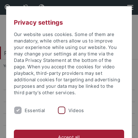
Skip
Skip
to
to
content
footer
Privacy settings
Our website uses cookies. Some of them are
mandatory, while others allow us to improve
your experience while using our website. You
Philosophische Fakultät
may change your settings at any time via the
Data Privacy Statement at the bottom of the
You are here:
Startseite
...
Vollversammlungen
page. When you accept the cookies for video
playback, third-party providers may set
additional cookies for targeting and advertising
Vorstand
purposes and your data may be linked to the
third party’s other services.
Stammtisch und Picknick
Aufgaben
Essential
Videos
Vollversammlungen
Protokollarchiv
Accept all