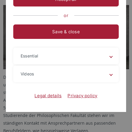
or
Save & close
Essential
Videos
Das Praxisportal der Universität Tübingen ist die
universitätseigene Stellenbörse, bei der du Praktika-,
studentische Nebentätigkeiten, sowie Thesis- und
Legal details
Privacy policy
Absolventenstellen suchen kannst. Aktuell erwarten dich etwa
500-600 spannende Stellenangebote aus allen Bereichen. Für
Studierende der Philosophischen Fakultät stehen wir im
ständigen Kontakt mit Ansprechpartnern aus passenden
Berufsfeldern, wie beispielsweise Verlagen,