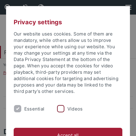
Skip
Skip
to
to
content
footer
Privacy settings
Our website uses cookies. Some of them are
mandatory, while others allow us to improve
your experience while using our website. You
Philosophische Fakultät
may change your settings at any time via the
Data Privacy Statement at the bottom of the
You are here:
Startseite
...
page. When you accept the cookies for video
playback, third-party providers may set
Praxisportal - Die Praktikums- und Stellenbörse
additional cookies for targeting and advertising
purposes and your data may be linked to the
Berufsfelder für Geisteswissenschaftler
third party’s other services.
Veranstaltungen
Essential
Videos
Praxisportal - Die Praktikums- und Stellenbörse
Das Praxisportal
Accept all