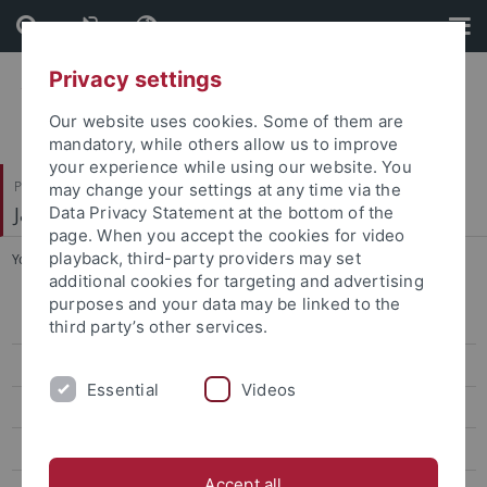
Skip
Skip
to
to
content
footer
Privacy settings
Our website uses cookies. Some of them are
mandatory, while others allow us to improve
your experience while using our website. You
Philosophische Fakultät
may change your settings at any time via the
Japanologie
Data Privacy Statement at the bottom of the
page. When you accept the cookies for video
playback, third-party providers may set
You are here:
Startseite
...
University of Manchester
additional cookies for targeting and advertising
purposes and your data may be linked to the
EU-Campus
third party’s other services.
TUDOKU
Essential
Videos
DJiK Kolloquium
Rikkyo Universität (Tokyo)
Accept all