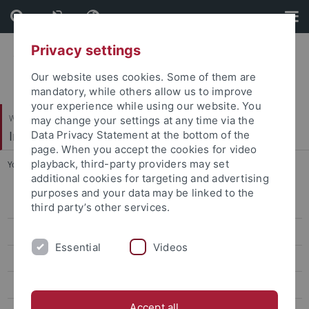
Skip
Skip
to
to
content
footer
Privacy settings
Our website uses cookies. Some of them are
mandatory, while others allow us to improve
your experience while using our website. You
Wirtschafts- und Sozialwissenschaftliche Fakultät
may change your settings at any time via the
Institut für Sportwissenschaft
Data Privacy Statement at the bottom of the
page. When you accept the cookies for video
playback, third-party providers may set
You are here:
Startseite
...
B.Sc. Gesundheitsförderung
additional cookies for targeting and advertising
purposes and your data may be linked to the
Lehramt (B.Ed., M.Ed.)
third party’s other services.
B.Sc. Sportmanagement
Essential
Videos
B.Sc. Gesundheitsförderung
Berufsfelder
Accept all