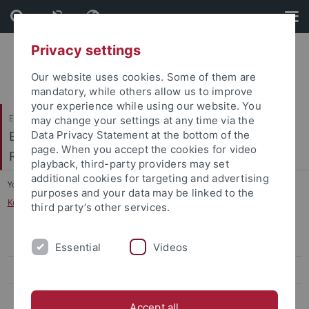
Skip
Skip
to
to
content
footer
Privacy settings
Our website uses cookies. Some of them are
mandatory, while others allow us to improve
your experience while using our website. You
Evangelisch-Theologische Fakultät
may change your settings at any time via the
Evangelisches Institut für Berufsorientierte
Data Privacy Statement at the bottom of the
page. When you accept the cookies for video
Religionspädagogik (EIBOR)
playback, third-party providers may set
additional cookies for targeting and advertising
You are here:
Startseite
...
purposes and your data may be linked to the
Konfessionelle Kooperation am Beruflichen Gymnasium
third party’s other services.
Evaluation von digitalen Fortbildungsangeboten
Essential
Videos
Neue Organisationsmodelle
Qualität und Qualitätsentwicklung im evangelischen
Accept all