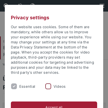
Skip
Skip
to
to
content
footer
Privacy settings
Our website uses cookies. Some of them are
mandatory, while others allow us to improve
your experience while using our website. You
Evangelisch-Theologische Fakultät
may change your settings at any time via the
Evangelisches Institut für Berufsorientierte
Data Privacy Statement at the bottom of the
page. When you accept the cookies for video
Religionspädagogik (EIBOR)
playback, third-party providers may set
additional cookies for targeting and advertising
You are here:
Startseite
...
Projekte
purposes and your data may be linked to the
third party’s other services.
Übersicht über unsere einzelnen
Projekte
Essential
Videos
Expand all
Berufsbezug im BRU (Laufendes Projekt)
Accept all