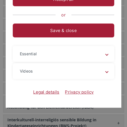
Glaube im BRU (Laufendes Projekt)
or
Bibel im BRU
Save & close
BRU evangelisch
Erlebnispädagogik und Religionsunterricht
Essential
Ethische Bildung in der der Pflege
Videos
Evaluation von digitalen Fortbildungsangeboten
Filmclips zur religiösen Bildung in Kitas
Legal details
Privacy policy
Interreligiöse und interkulturelle Kompetenzen in der
Ausbildung für den Elementarbereich (IBEA)
Interkulturell-interreligiös sensible Bildung in
Kindertageseinrichtungen (BWS-Projekt)