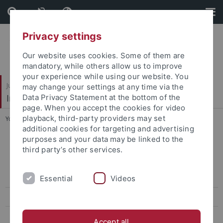
Skip
Skip
to
to
content
footer
Privacy settings
Our website uses cookies. Some of them are
mandatory, while others allow us to improve
your experience while using our website. You
Juristische Fakultät
may change your settings at any time via the
Institut für Kriminologie
Data Privacy Statement at the bottom of the
page. When you accept the cookies for video
playback, third-party providers may set
You are here:
Startseite
...
Religiosität und Familie
additional cookies for targeting and advertising
purposes and your data may be linked to the
Abgeschlossene Projekte
third party’s other services.
Prozesse von Integration, sozialer Ausgrenzung, deviantem und
kriminellem Verhalten bei jungen Aussiedlern
Essential
Videos
3. Tübinger Schülerstudie – Gefahrenraum Internet
Religiosität und Familie
Accept all