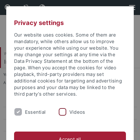
Skip
Skip
to
to
content
footer
Privacy settings
Our website uses cookies. Some of them are
mandatory, while others allow us to improve
your experience while using our website. You
Wirtschafts- und Sozialwissenschaftliche Fakultät
may change your settings at any time via the
Institut für Erziehungswissenschaft
Data Privacy Statement at the bottom of the
page. When you accept the cookies for video
playback, third-party providers may set
You are here:
Startseite
...
additional cookies for targeting and advertising
Abgeschlossene Forschungsprojekte
purposes and your data may be linked to the
third party’s other services.
Personal
Essential
Videos
Forschungsprojekte
Aktuelle Forschungsprojekte
Abgeschlossene Forschungsprojekte
Accept all