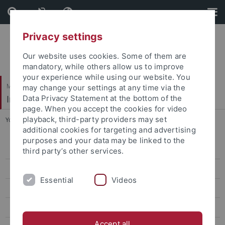
Skip
Skip
to
to
content
footer
Privacy settings
Our website uses cookies. Some of them are
mandatory, while others allow us to improve
your experience while using our website. You
Mathematisch-Naturwissenschaftliche Fakultät
may change your settings at any time via the
Institut für Organische Chemie
Data Privacy Statement at the bottom of the
page. When you accept the cookies for video
playback, third-party providers may set
You are here:
Startseite
...
Erasmus
additional cookies for targeting and advertising
purposes and your data may be linked to the
Mitarbeiter
third party’s other services.
Forschung
Essential
Videos
Publikationen
Lehre
Accept all