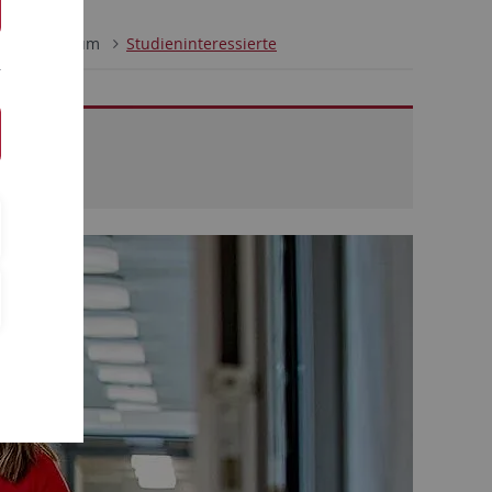
ik
Studium
Studieninteressierte