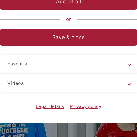
Accept all
sch-Naturwissenschaftliche Fakultät
Fachbereiche
Informat
or
Save & close
eninteressierte
Essential
Videos
Legal details
Privacy policy