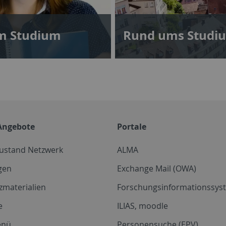
um Studium
Rund ums Studi
Angebote
Portale
zustand Netzwerk
ALMA
gen
Exchange Mail (OWA)
zmaterialien
Forschungsinformationssyst
e
ILIAS, moodle
enü
Personensuche (EPV)