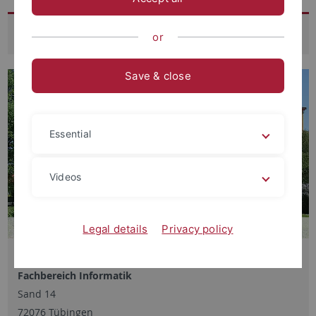
Standort Sand
or
Save & close
Essential
Videos
Legal details
Privacy policy
Universität Tübingen
Fachbereich Informatik
Sand 14
72076 Tübingen