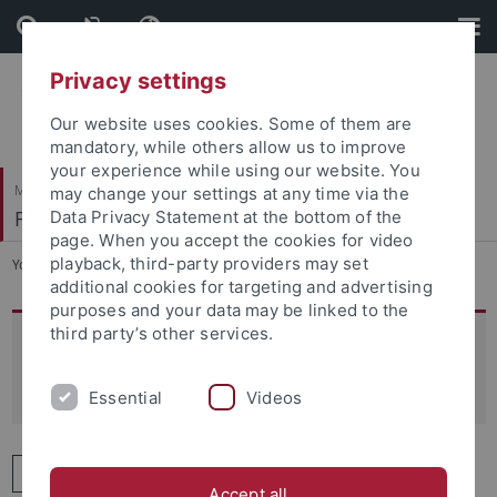
Skip
Skip
to
to
content
footer
Privacy settings
Our website uses cookies. Some of them are
mandatory, while others allow us to improve
your experience while using our website. You
Mathematisch-Naturwissenschaftliche Fakultät
may change your settings at any time via the
Fachbereich Informatik
Data Privacy Statement at the bottom of the
page. When you accept the cookies for video
playback, third-party providers may set
You are here:
Startseite
...
Standorte
additional cookies for targeting and advertising
purposes and your data may be linked to the
third party’s other services.
Standorte des Fachbereichs
Informatik
Essential
Videos
Sand
MVL1
MVL6
Accept all