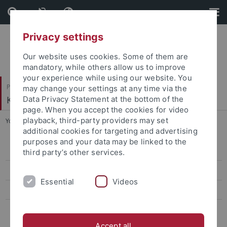
Skip
Skip
to
to
content
footer
Privacy settings
Our website uses cookies. Some of them are
mandatory, while others allow us to improve
your experience while using our website. You
Philosophische Fakultät
may change your settings at any time via the
Koreanistik
Data Privacy Statement at the bottom of the
page. When you accept the cookies for video
playback, third-party providers may set
You are here:
Startseite
...
Studienberatung
additional cookies for targeting and advertising
purposes and your data may be linked to the
Häufig gestellte Fragen
third party’s other services.
Studienberatung
Essential
Videos
Auslandsstudium
Stipendien
Accept all