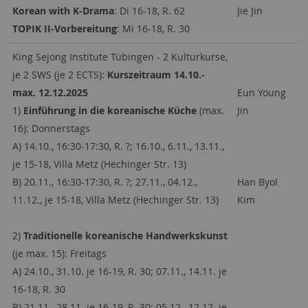
Korean with K-Drama
: Di 16-18, R. 62
Jie Jin
TOPIK II-Vorbereitung
: Mi 16-18, R. 30
King Sejong Institute Tübingen - 2 Kulturkurse,
je 2 SWS (je 2 ECTS):
Kurszeitraum 14.10.-
max. 12.12.2025
Eun Young
1)
Einführung in die koreanische Küche
(max.
Jin
16): Donnerstags
A) 14.10., 16:30-17:30, R. ?; 16.10., 6.11., 13.11.,
je 15-18, Villa Metz (Hechinger Str. 13)
B) 20.11., 16:30-17:30, R. ?; 27.11., 04.12.,
Han Byol
11.12., je 15-18, Villa Metz (Hechinger Str. 13)
Kim
2)
Traditionelle koreanische Handwerkskunst
(je max. 15): Freitags
A) 24.10., 31.10. je 16-19, R. 30; 07.11., 14.11. je
16-18, R. 30
B) 21.11., 28.11. je 16-19, R. 30; 05.12., 12.12. je