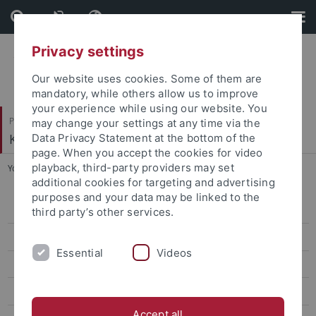
Skip
Skip
to
to
content
footer
Privacy settings
Our website uses cookies. Some of them are
mandatory, while others allow us to improve
your experience while using our website. You
Philosophische Fakultät
may change your settings at any time via the
Koreanistik
Data Privacy Statement at the bottom of the
page. When you accept the cookies for video
playback, third-party providers may set
You are here:
Startseite
...
Für alle Semester WiSe 2025/26
additional cookies for targeting and advertising
purposes and your data may be linked to the
Lehre Master SoSe26
third party’s other services.
Lehre Bachelor SoSe26
Essential
Videos
Lehre Bachelor WiSe 2025/26
Lehre Master WiSe 2025/26
Accept all