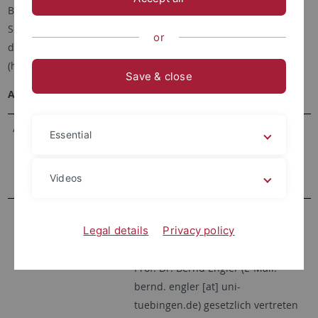
Bitte beachten Sie: Dieses Impressum gilt für den offiziellen
Social Media-Auftritt des Instituts für Evolution und Ökologie
or
der Universität Tübingen auf Twitter
(https://twitter.com/EvE_seminars).
Save & close
Allgemeine Informationen gem. § 5 TMG, § 55 RStVG
Adresse:
Institut für Evolution und Ökologie
Essential
Universität Tübingen
Auf der Morgenstelle 28
Videos
D-72076 Tübingen
Die Universität Tübingen ist eine
Legal details
Privacy policy
Körperschaft des öffentlichen
Rechts. Sie wird durch den Rektor
Prof. Dr. Bernd Engler (E-Mail:
bernd. engler [at] uni-
tuebingen.de) gesetzlich vertreten