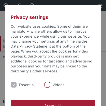
Skip
Skip
to
to
content
footer
Privacy settings
Our website uses cookies. Some of them are
mandatory, while others allow us to improve
your experience while using our website. You
Mathematisch-Naturwissenschaftliche Fakultät
may change your settings at any time via the
Institut für Evolution und Ökologie
Data Privacy Statement at the bottom of the
page. When you accept the cookies for video
playback, third-party providers may set
You are here:
Startseite
...
Impressum Twitter
additional cookies for targeting and advertising
purposes and your data may be linked to the
Datenschutzerklärung Twitter
third party’s other services.
Twitter-Datenschutzfolgeabschätzung
Essential
Videos
Twitter-Nutzungskonzept
Impressum
Accept all