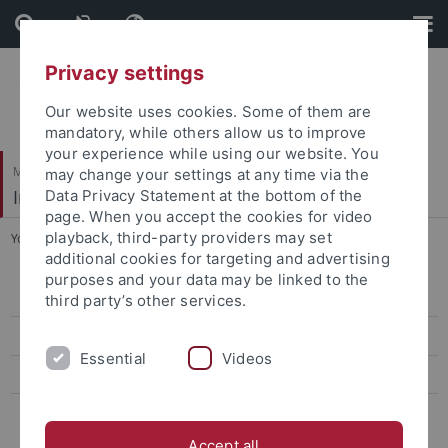
Skip
Skip
to
to
content
footer
Privacy settings
Our website uses cookies. Some of them are
mandatory, while others allow us to improve
your experience while using our website. You
Mathematisch-Naturwissenschaftliche Fakultät
may change your settings at any time via the
Integrative Transkriptomik
Data Privacy Statement at the bottom of the
page. When you accept the cookies for video
playback, third-party providers may set
You are here:
Startseite
...
Online Lernplattform
additional cookies for targeting and advertising
purposes and your data may be linked to the
Curriculum
third party’s other services.
Online Lernplattform
Essential
Videos
Team
Kooperationen
Accept all