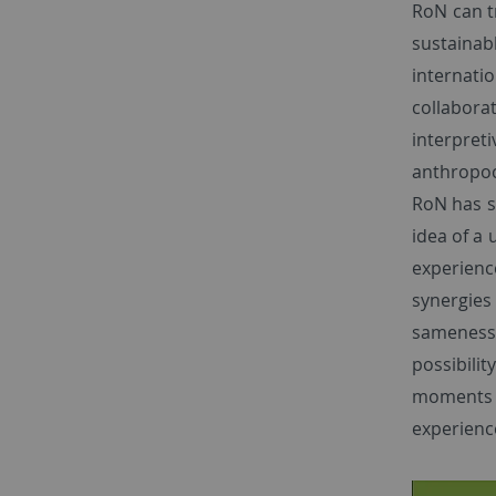
RoN can t
sustainab
internati
collabora
interpret
anthropoc
RoN has s
idea of a 
experienc
synergie
sameness 
possibili
moments 
experienc