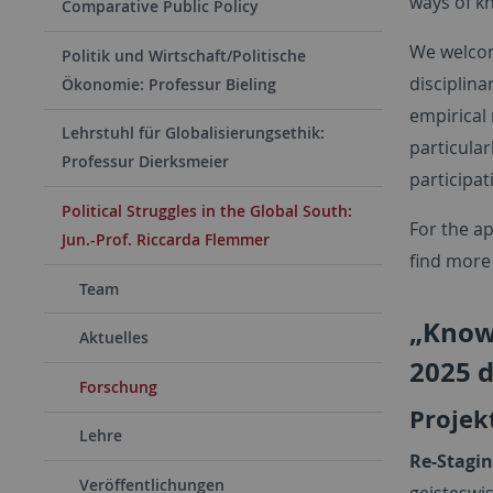
ways of k
Comparative Public Policy
We welcom
Politik und Wirtschaft/Politische
disciplina
Ökonomie: Professur Bieling
empirical
Lehrstuhl für Globalisierungsethik:
particula
Professur Dierksmeier
participa
Political Struggles in the Global South:
For the ap
Jun.-Prof. Riccarda Flemmer
find more
Team
„Knowl
Aktuelles
2025 d
Forschung
Projek
Lehre
Re-Stagi
Veröffentlichungen
geisteswi