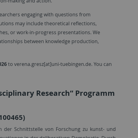
ion-making and action.
earchers engaging with questions from
utions may include theoretical reflections,
hes, or work-in-progress presentations. We
elationships between knowledge production,
026
to verena.gresz[at]uni-tuebingen.de. You can
isciplinary Research“ Programm
\100465)
 an der Schnittstelle von Forschung zu kunst- und
ovationen in der deliberativen Demokratie. Durch