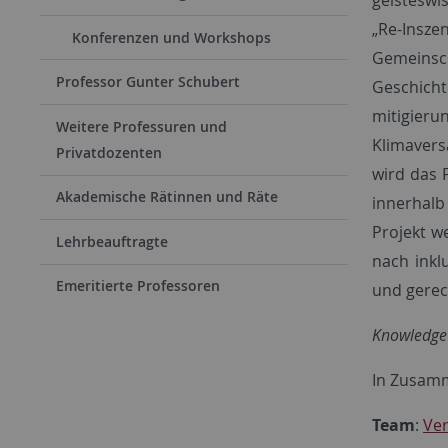
„Re-Insze
Konferenzen und Workshops
Gemeinsch
Professor Gunter Schubert
Geschich
mitigieru
Weitere Professuren und
Klimavers
Privatdozenten
wird das 
Akademische Rätinnen und Räte
innerhalb
Projekt w
Lehrbeauftragte
nach inkl
Emeritierte Professoren
und gerech
Knowledge F
In Zusamm
Team
:
Ver