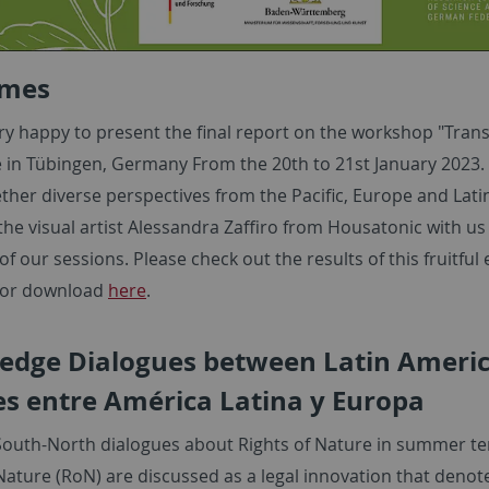
omes
ry happy to present the final report on the workshop "Trans
e in Tübingen, Germany From the 20th to 21st January 2023.
ther diverse perspectives from the Pacific, Europe and Lati
he visual artist Alessandra Zaffiro from Housatonic with us
of our sessions. Please check out the results of this fruitf
 for download
here
.
edge Dialogues between Latin Americ
s entre América Latina y Europa
 South-North dialogues about Rights of Nature in summer t
Nature (RoN) are discussed as a legal innovation that denotes