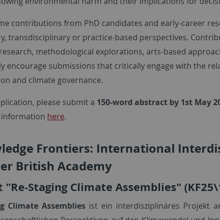
nowing environmental harm and their implications for decis
e contributions from PhD candidates and early-career res
ry, transdisciplinary or practice-based perspectives. Contrib
 research, methodological explorations, arts-based approac
rly encourage submissions that critically engage with the r
tion and climate governance.
plication, please submit a
150-word abstract by 1st May 2
 information
here
.
edge Frontiers: International Interd
er British Academy
t "Re-Staging Climate Assemblies" (KF25
ng Climate Assemblies
ist ein interdisziplinäres Projekt
ssenschaftlichen Perspektiven auf den Klimawandel und Inn