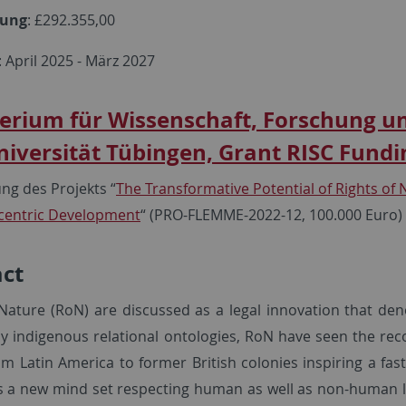
rung
: £292.355,00
: April 2025 - März 2027
terium für Wissenschaft, Forschung 
iversität Tübingen, Grant RISC Fundi
ng des Projekts “
The Transformative Potential of Rights of N
centric Development
“ (PRO-FLEMME-2022-12, 100.000 Euro)
act
 Nature (RoN) are discussed as a legal innovation that deno
by indigenous relational ontologies, RoN have seen the reco
om Latin America to former British colonies inspiring a f
s a new mind set respecting human as well as non-human l