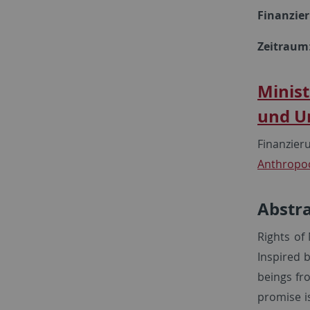
Finanzie
Zeitraum
Minis
und Un
Finanzieru
Anthropo
Abstr
Rights of
Inspired 
beings fr
promise i