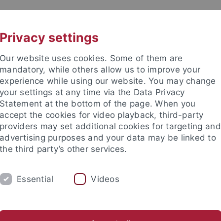
UNI A-Z
KONTAKT
Privacy settings
Our website uses cookies. Some of them are
mandatory, while others allow us to improve your
experience while using our website. You may change
your settings at any time via the Data Privacy
Statement at the bottom of the page. When you
e Fakultät
accept the cookies for video playback, third-party
nschaft
providers may set additional cookies for targeting and
advertising purposes and your data may be linked to
the third party’s other services.
Essential
Videos
UNG
INTERNATIONAL
BEWERBER/INNE
ende
Profil des Instituts
Publikationen
Gleichstellung