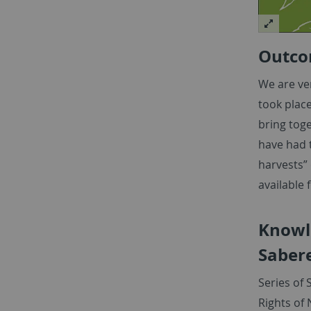
Outc
We are ve
took plac
bring toge
have had t
harvests” 
available
Knowl
Sabere
Series of
Rights of 