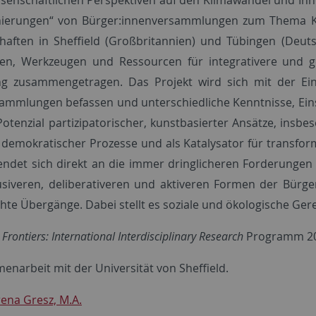
nierungen“ von Bürger:innenversammlungen zum Thema Kl
aften in Sheffield (Großbritannien) und Tübingen (Deuts
ten, Werkzeugen und Ressourcen für integrativere und 
ng zusammengetragen. Das Projekt wird sich mit der Ein
ammlungen befassen und unterschiedliche Kenntnisse, Ein
Potenzial partizipatorischer, kunstbasierter Ansätze, insbe
 demokratischer Prozesse und als Katalysator für transf
endet sich direkt an die immer dringlicheren Forderungen 
usiveren, deliberativeren und aktiveren Formen der Bürge
te Übergänge. Dabei stellt es soziale und ökologische Gere
rontiers: International Interdisciplinary Research
Programm 2
enarbeit mit der Universität von Sheffield.
ena Gresz, M.A.