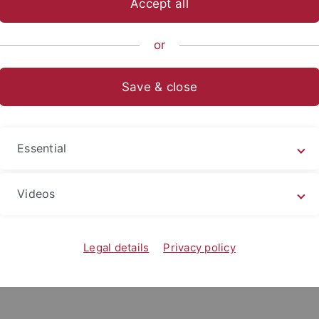
Accept all
ts- und Sozialwissenschaftliche Fakultät
...
Weitere Professu
or
Professor Dr. Dr. Jörg Tremmel
Wissenschaftliche Monographien
Save & close
l, Jörg (2003): Nachhaltigkeit als pol
rie.
Essential
Jörg (2003): Nachhaltigkeit als politische und analytisc
ge Entwicklung im Spiegel der Interessen der Akteure. M
Videos
zeichnis
Legal details
Privacy policy