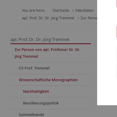
You are here:
Startseite
Fakultäten
Wirtschaf
apl. Prof. Dr. Dr. Jörg Tremmel
Zur Person von apl. 
Tremme
apl. Prof. Dr. Dr. Jörg Tremmel
Katego
Zur Person von apl. Professor Dr. Dr.
Jörg Tremmel
Tremmel, 
nachhalti
CV Prof. Tremmel
14-2).
Wissenschaftliche Monographien
Inhaltsver
Nachhaltigkeit
Einleitung
Bevölkerungspolitik
Sammelbände