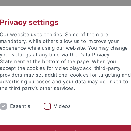
UNI A-Z
KONTAKT
Privacy settings
Our website uses cookies. Some of them are
mandatory, while others allow us to improve your
experience while using our website. You may change
your settings at any time via the Data Privacy
Statement at the bottom of the page. When you
e Fakultät
accept the cookies for video playback, third-party
nschaft
providers may set additional cookies for targeting and
advertising purposes and your data may be linked to
the third party’s other services.
Essential
Videos
UNG
INTERNATIONAL
BEWERBER/INNE
ende
Profil des Instituts
Publikationen
Gleichstellung