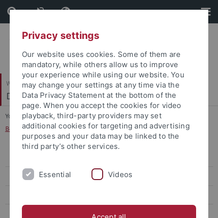
Skip
Skip
to
to
content
footer
Privacy settings
Our website uses cookies. Some of them are
mandatory, while others allow us to improve
your experience while using our website. You
Wirtschafts- und Sozialwissenschaftliche Fakultät
may change your settings at any time via the
Department of Finance
Data Privacy Statement at the bottom of the
page. When you accept the cookies for video
playback, third-party providers may set
You are here:
Startseite
...
additional cookies for targeting and advertising
B405 Modern Issues in Finance II: Mergers & Acquisitions
purposes and your data may be linked to the
third party’s other services.
B300 Kapitalmarktprodukte
Essential
Videos
B400 Advanced Corporate Finance
B302 Bachelorarbeit in Finance
B404A Modern Issues in Finance: Foundations of Asset Management
Accept all