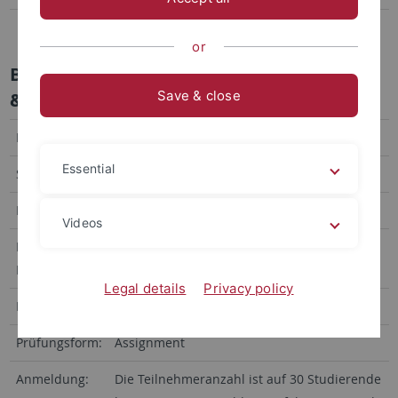
B405 Modern Issues in Finance II: Mergers & Acquisitions
or
B405 Modern Issues in Finance II: Mergers
Save & close
& Acquisitions
Dozent:
Dipl.-Kfm. Volker Wintergerst
Essential
Sprache:
Deutsch
Eignung:
M.Sc., 1. Jahr
Videos
Lehrform und
4 Stunden Vorlesung
Kontaktzeit:
Legal details
Privacy policy
ECTS-Punkte:
6 ECTS
Prüfungsform:
Assignment
Anmeldung:
Die Teilnehmeranzahl ist auf 30 Studierende