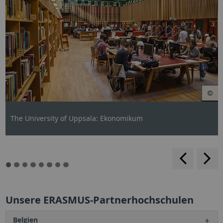
The University of Uppsala: Ekonomikum
backwar
s
f
Unsere ERASMUS-Partnerhochschulen
Belgien