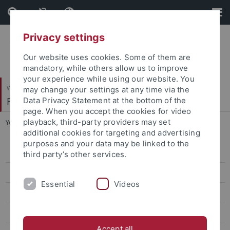
Skip
Skip
to
to
content
footer
Privacy settings
Our website uses cookies. Some of them are
mandatory, while others allow us to improve
your experience while using our website. You
Wirtschafts- und Sozialwissenschaftliche Fakultät
may change your settings at any time via the
Fachbereich Wirtschaftswissenschaft
Data Privacy Statement at the bottom of the
page. When you accept the cookies for video
playback, third-party providers may set
You are here:
Startseite
...
Studying in Europe / ERASMUS
additional cookies for targeting and advertising
purposes and your data may be linked to the
Studying in Europe / ERASMUS
third party’s other services.
Studying in North America
Essential
Videos
Studying in Latin America
Studying in Asia
Accept all