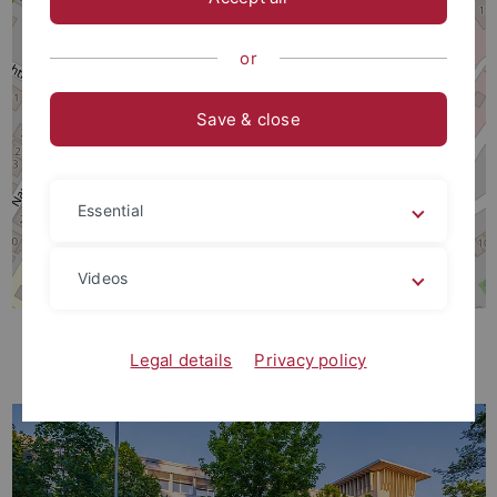
or
Save & close
Essential
Videos
Das Ethikzentrum befindet sich in der
Legal details
Privacy policy
Wilhelmstr. 56 (Lothar-Meyer-Bau)