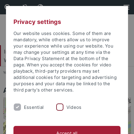
Skip
Skip
to
to
content
footer
Privacy settings
Our website uses cookies. Some of them are
mandatory, while others allow us to improve
your experience while using our website. You
Internationales Zentrum für Ethik in den
may change your settings at any time via the
Data Privacy Statement at the bottom of the
Wissenschaften (IZEW)
page. When you accept the cookies for video
playback, third-party providers may set
You are here:
Startseite
...
Anfahrt
additional cookies for targeting and advertising
purposes and your data may be linked to the
Anfahrt
third party’s other services.
Essential
Videos
Accept all