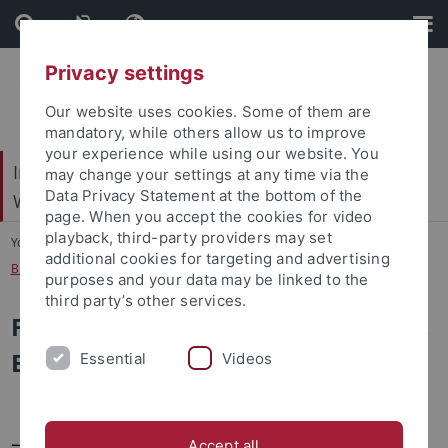
Skip
Skip
to
to
content
footer
Privacy settings
Our website uses cookies. Some of them are
mandatory, while others allow us to improve
your experience while using our website. You
Internationales Zentrum für Ethik in den
may change your settings at any time via the
Data Privacy Statement at the bottom of the
Wissenschaften (IZEW)
page. When you accept the cookies for video
playback, third-party providers may set
You are here:
Startseite
...
additional cookies for targeting and advertising
Biophilosophie & Nachhaltige Entwicklung
purposes and your data may be linked to the
third party’s other services.
Forschungsgruppe: Biophilosophie,
Ethik & Nachhaltige Entwicklung
Essential
Videos
Accept all