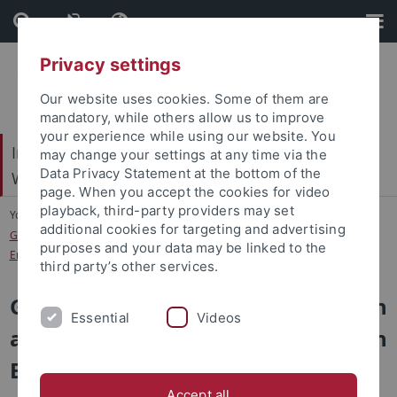
Skip
Skip
to
to
content
footer
Privacy settings
Our website uses cookies. Some of them are
mandatory, while others allow us to improve
your experience while using our website. You
Internationales Zentrum für Ethik in den
may change your settings at any time via the
Data Privacy Statement at the bottom of the
Wissenschaften (IZEW)
page. When you accept the cookies for video
playback, third-party providers may set
You are here:
Startseite
...
additional cookies for targeting and advertising
Gesellschaftliche Transformationen auf dem Weg zu einer Nachhaltigen
purposes and your data may be linked to the
Entwicklung
third party’s other services.
Gesellschaftliche Transformationen
Essential
Videos
auf dem Weg zu einer Nachhaltigen
Entwicklung
Accept all